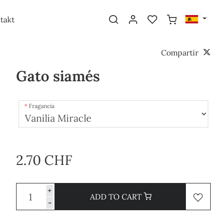
takt
Compartir
Gato siamés
Fragancia
2.70 CHF
+
ADD TO CART
-