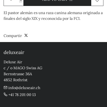
-
El pastor alemán es una raza canina alemana originada a
finales del siglo XIX y reconocida por la FCI.
Compartir
deluxeair
Deluxe Air

c / o MAGO Swiss AG

Bernstrasse 36A

4852 Rothrist
info@deluxeair.ch
+41 78 201 00 13